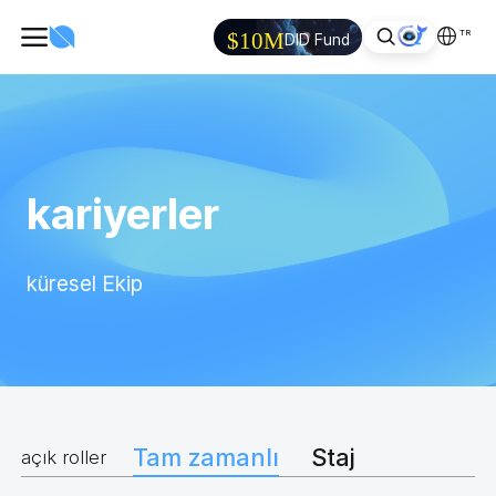
TR
$10M
DID Fund
kariyerler
küresel Ekip
Tam zamanlı
Staj
açık roller