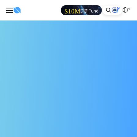
VI
$10M
DID Fund