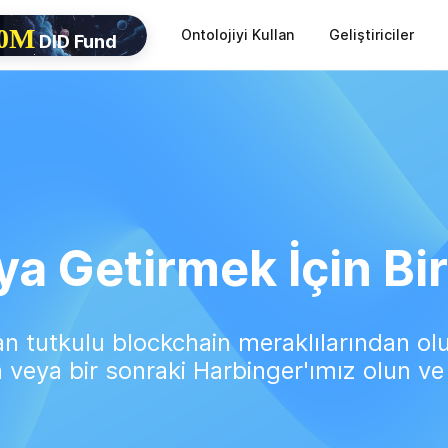
10M
Ontolojiyi Kullan
Geliştiriciler
DID Fund
a Getirmek İçin Bir
an tutkulu blockchain meraklılarından olu