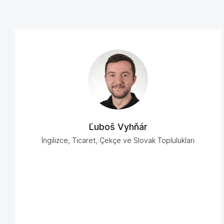
Ľuboš Vyhňár
İngilizce, Ticaret, Çekçe ve Slovak Toplulukları