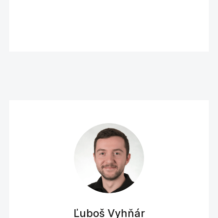
Ľuboš Vyhňár